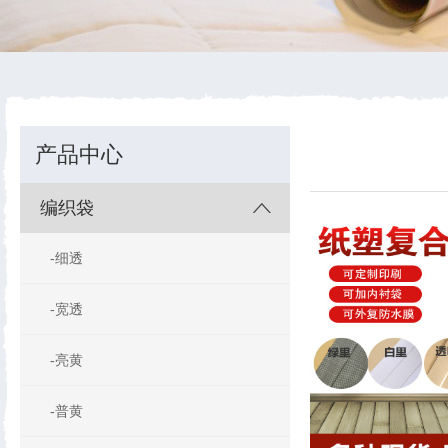
产品中心
编织袋
-细透
-宽透
-亮黄
-普黄